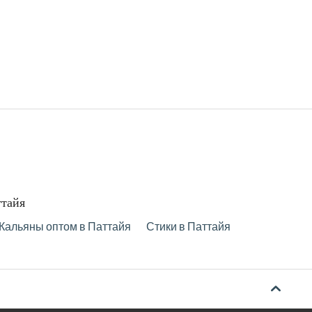
ттайя
Кальяны оптом в Паттайя
Стики в Паттайя
