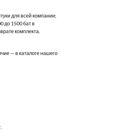
штуки для всей компании;
0 до 1500 бат в
зврате комплекта.
.
ичие — в каталоге нашего
.