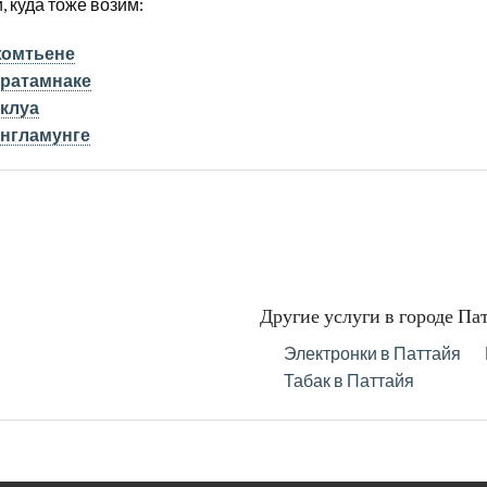
 куда тоже возим:
жомтьене
Пратамнаке
аклуа
англамунге
Другие услуги в городе Па
Электронки в Паттайя
Табак в Паттайя