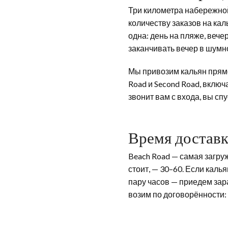
Три километра набережной 
количеству заказов на ка
одна: день на пляже, вечер
заканчивать вечер в шумн
Мы привозим кальян прямо
Road и Second Road, включ
звонит вам с входа, вы сп
Время достав
Beach Road — самая загру
стоит, — 30–60. Если каль
пару часов — приедем зара
возим по договорённости: