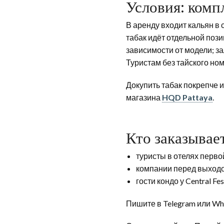
Условия: компл
В аренду входит кальян в 
табак идёт отдельной пози
зависимости от модели; за
Туристам без тайского но
Докупить табак покрепче и
магазина
HQD Pattaya
.
Кто заказывает
туристы в отелях перво
компании перед выходом
гости кондо у Central Fe
Пишите в Telegram или Wha