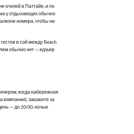
ие отелей в Паттайе, и по
хема у отдыхающих обычно
 балконе номера, чтобы не
 гестов в сой между Beach
блем обычно нет — курьер
вечером, когда набережная
ча компании), закажите за
день — до 20:00, ночью