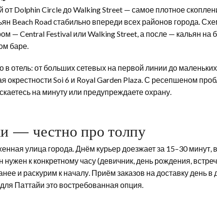
от Dolphin Circle до Walking Street — самое плотное скоплен
льян Beach Road стабильно впереди всех районов города. С
ом — Central Festival или Walking Street, а после — кальян на
ом баре.
 в отель: от больших сетевых на первой линии до маленьких
ая окрестности Soi 6 и Royal Garden Plaza. С ресепшеном про
ускаетесь на минуту или предупреждаете охрану.
ки — честно про толпу
женная улица города. Днём курьер доезжает за 15–30 минут, 
ян нужен к конкретному часу (девичник, день рождения, встре
нее и раскурим к началу. Приём заказов на доставку день в 
 для Паттайи это востребованная опция.