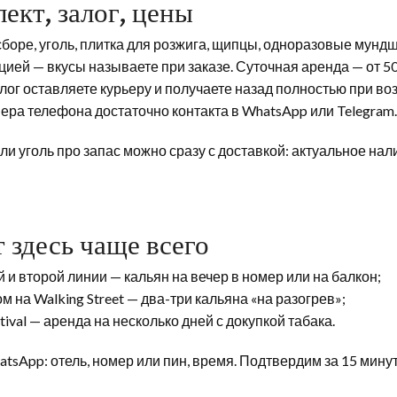
ект, залог, цены
сборе, уголь, плитка для розжига, щипцы, одноразовые мунд
цией — вкусы называете при заказе. Суточная аренда — от 50
лог оставляете курьеру и получаете назад полностью при во
мера телефона достаточно контакта в WhatsApp или Telegram
ли уголь про запас можно сразу с доставкой: актуальное нал
 здесь чаще всего
й и второй линии — кальян на вечер в номер или на балкон;
 на Walking Street — два-три кальяна «на разогрев»;
stival — аренда на несколько дней с докупкой табака.
tsApp: отель, номер или пин, время. Подтвердим за 15 минут