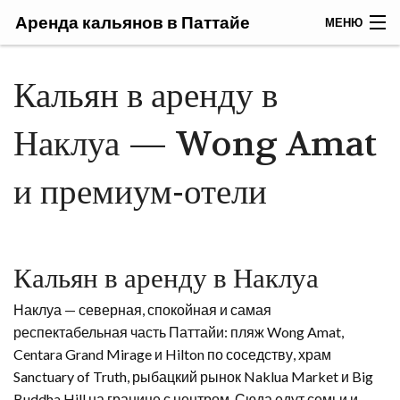
Аренда кальянов в Паттайе
МЕНЮ
ГЛАВНАЯ
Кальян в аренду в
КАЛЬЯНЫ
Наклуа — Wong Amat
ТАБАК ДЛЯ КАЛЬЯНОВ
и премиум-отели
ПОЛЕЗНЫЕ СОВЕТЫ
Кальян в аренду в Наклуа
Наклуа — северная, спокойная и самая
респектабельная часть Паттайи: пляж Wong Amat,
Centara Grand Mirage и Hilton по соседству, храм
Sanctuary of Truth, рыбацкий рынок Naklua Market и Big
Buddha Hill на границе с центром. Сюда едут семьи и